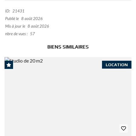
e
ai
ke
ai
at
t
ta
ID:
21431
b
l
dI
l
s
g
Publié le
8 août 2026
o
n
A
er
Mis à jour le
8 août 2026
nbre de vues :
o
57
p
k
p
BIENS SIMILAIRES
LOCATION