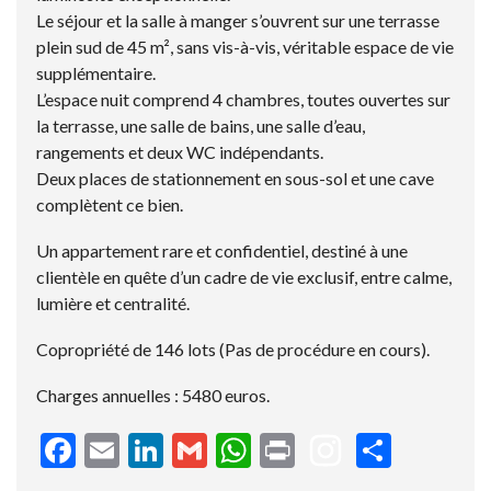
Le séjour et la salle à manger s’ouvrent sur une terrasse
plein sud de 45 m², sans vis-à-vis, véritable espace de vie
supplémentaire.
L’espace nuit comprend 4 chambres, toutes ouvertes sur
la terrasse, une salle de bains, une salle d’eau,
rangements et deux WC indépendants.
Deux places de stationnement en sous-sol et une cave
complètent ce bien.
Un appartement rare et confidentiel, destiné à une
clientèle en quête d’un cadre de vie exclusif, entre calme,
lumière et centralité.
Copropriété de 146 lots (Pas de procédure en cours).
Charges annuelles : 5480 euros.
F
E
Li
G
W
Pr
P
ac
m
n
m
h
in
ar