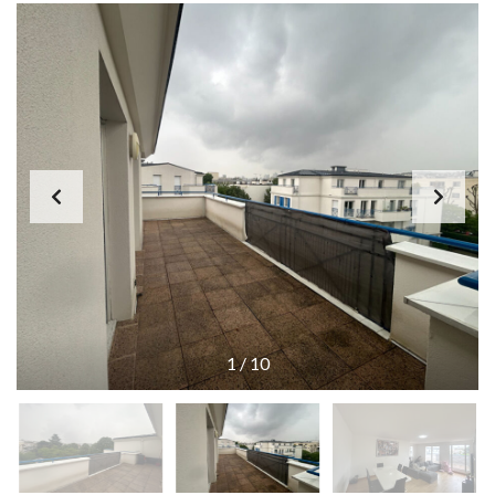
1
/
10