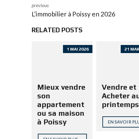
o
p
previous
k
p
L’immobilier à Poissy en 2026
RELATED POSTS
1 MAI 2026
21 MAR
Mieux vendre
Vendre et
son
Acheter a
appartement
printemps
ou sa maison
à Poissy
EN SAVOIR PLU