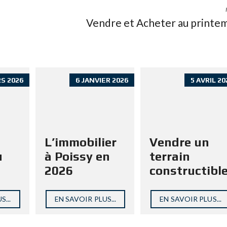
Vendre et Acheter au printe
S 2026
6 JANVIER 2026
5 AVRIL 20
L’immobilier
Vendre un
u
à Poissy en
terrain
2026
constructibl
S...
EN SAVOIR PLUS...
EN SAVOIR PLUS...