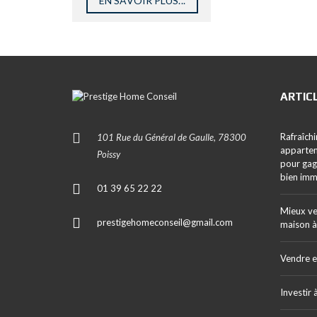
EN SAVOIR PLUS...
ARTIC
Rafraîch
101 Rue du Général de Gaulle, 78300
appartem
Poissy
pour gag
bien imm
01 39 65 22 22
Mieux ve
prestigehomeconseil@gmail.com
maison à
Vendre e
Investir 