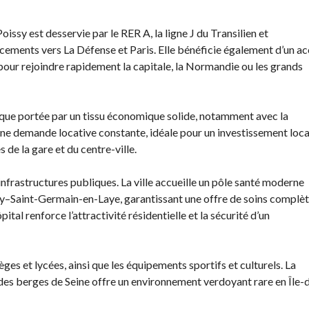
oissy est desservie par le RER A, la ligne J du Transilien et
acements vers La Défense et Paris. Elle bénéficie également d’un a
pour rejoindre rapidement la capitale, la Normandie ou les grands
amique portée par un tissu économique solide, notamment avec la
 une demande locative constante, idéale pour un investissement loca
de la gare et du centre-ville.
infrastructures publiques. La ville accueille un pôle santé moderne
y–Saint-Germain-en-Laye, garantissant une offre de soins complèt
ital renforce l’attractivité résidentielle et la sécurité d’un
ges et lycées, ainsi que les équipements sportifs et culturels. La
des berges de Seine offre un environnement verdoyant rare en Île-