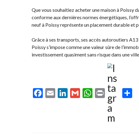
Que vous souhaitiez acheter une maison à Poissy da
conforme aux dernières normes énergétiques, l’offre
neuf à Poissy représente un placement durable et 
Grâce à ses transports, ses accès autoroutiers A1
Poissy s’impose comme une valeur sûre de l’immobilier
investissement quasiment sans risque dans une ville 
F
E
Li
G
W
Pr
P
ac
m
n
m
h
in
a
e
ai
ke
ai
at
t
t
b
l
dI
l
s
g
o
n
A
e