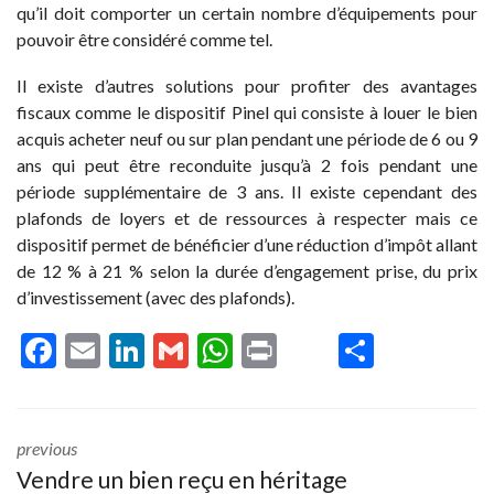
qu’il doit comporter un certain nombre d’équipements pour
pouvoir être considéré comme tel.
Il existe d’autres solutions pour profiter des avantages
fiscaux comme le dispositif Pinel qui consiste à louer le bien
acquis acheter neuf ou sur plan pendant une période de 6 ou 9
ans qui peut être reconduite jusqu’à 2 fois pendant une
période supplémentaire de 3 ans. Il existe cependant des
plafonds de loyers et de ressources à respecter mais ce
dispositif permet de bénéficier d’une réduction d’impôt allant
de 12 % à 21 % selon la durée d’engagement prise, du prix
d’investissement (avec des plafonds).
F
E
Li
G
W
Pr
P
ac
m
n
m
h
in
ar
e
ai
ke
ai
at
t
ta
b
l
dI
l
s
g
previous
Vendre un bien reçu en héritage
o
n
A
er