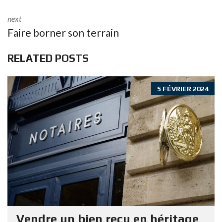
o
p
next
k
p
Faire borner son terrain
RELATED POSTS
5 FÉVRIER 2024
Vendre un bien reçu en héritage