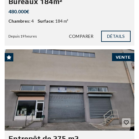
Bureaux 184m²
480.000€
Chambres:
4
Surface:
184 m²
COMPARER
DÉTAILS
Depuis 19 heures
VENTE
Entrepôt de 275 m2